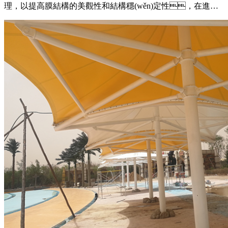
理，以提高膜結構的美觀性和結構穩(wěn)定性，在進行
膜角挖弧處理時，需要注意使用適當?shù)墓ぞ吆
头椒?，確保挖弧的尺寸和形狀符合設計要求，保證處
理后的角部與整體膜