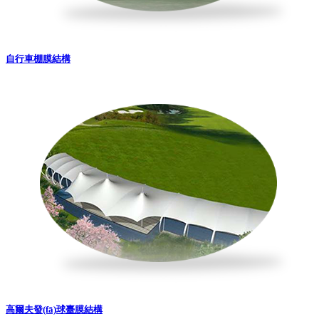
自行車棚膜結構
高爾夫發(fā)球臺膜結構