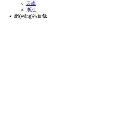
云南
浙江
網(wǎng)站目錄