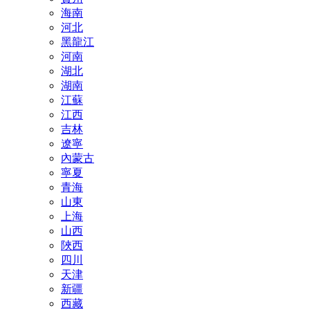
海南
河北
黑龍江
河南
湖北
湖南
江蘇
江西
吉林
遼寧
內蒙古
寧夏
青海
山東
上海
山西
陜西
四川
天津
新疆
西藏