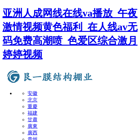
亚洲人成网线在线va播放_午夜
激情视频黄色福利_在人线av无
码免费高潮喷_色爱区综合激月
婷婷视频
安徽
北京
重慶
福建
甘肅
廣東
廣西
貴州