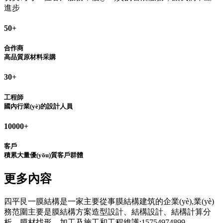
進步
50
+
合作商
高品質原材料采購
30
+
工程師
國內行業(yè)的設計人員
10000
+
客戶
積累大量優(yōu)質客戶群體
更多內容
四平艮一膜結構是一家主要從事膜結構建筑的企業(yè),業(yè)
務范圍主要是膜結構方案造型設計、結構設計、結構計算分
析、膜材找形、加工及施工和工程維護:15754974899