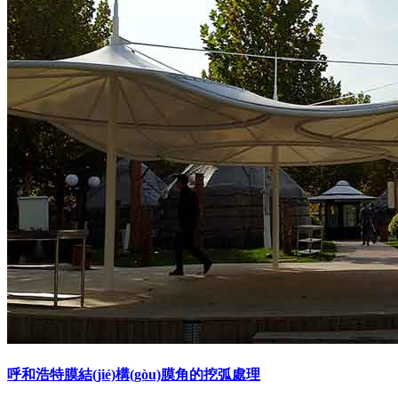
呼和浩特膜結(jié)構(gòu)膜角的挖弧處理