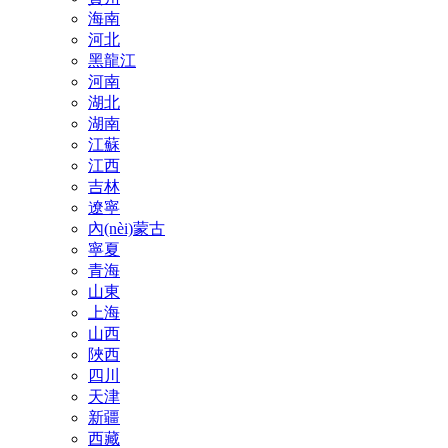
海南
河北
黑龍江
河南
湖北
湖南
江蘇
江西
吉林
遼寧
內(nèi)蒙古
寧夏
青海
山東
上海
山西
陜西
四川
天津
新疆
西藏