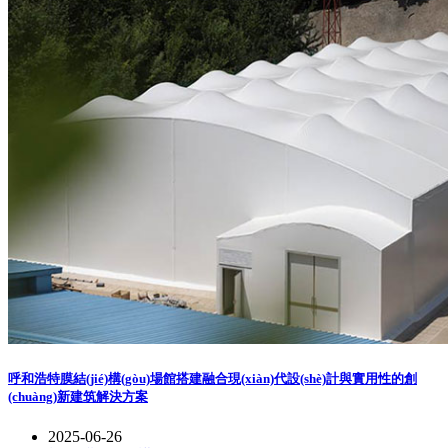
呼和浩特膜結(jié)構(gòu)場館搭建融合現(xiàn)代設(shè)計與實用性的創
(chuàng)新建筑解決方案
2025-06-26