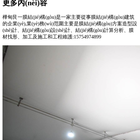
更多內(nèi)容
樺甸艮一膜結(jié)構(gòu)是一家主要從事膜結(jié)構(gòu)建筑
的企業(yè),業(yè)務(wù)范圍主要是膜結(jié)構(gòu)方案造型設
(shè)計、結(jié)構(gòu)設(shè)計、結(jié)構(gòu)計算分析、膜
材找形、加工及施工和工程維護:15754974899