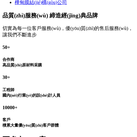
樺甸膜結(jié)構(gòu)公司
品質(zhì)服務(wù) 締造經(jīng)典品牌
切實為每一位客戶服務(wù)，優(yōu)質(zhì)的售后服務(wù)，
讓我們不斷進步
50
+
合作商
高品質(zhì)原材料采購
30
+
工程師
國內(nèi)行業(yè)的設(shè)計人員
10000
+
客戶
積累大量優(yōu)質(zhì)客戶群體