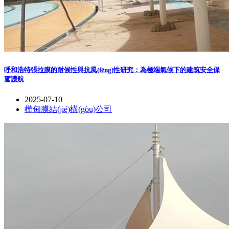
呼和浩特張拉膜的耐候性與抗風(fēng)性研究：為極端氣候下的建筑安全保
駕護航
2025-07-10
樺甸膜結(jié)構(gòu)公司