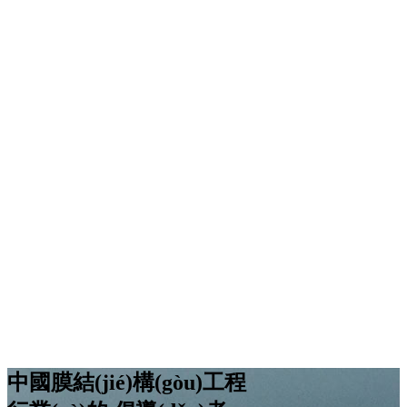
中國膜結(jié)構(gòu)工程