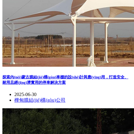
探索內(nèi)蒙古膜結(jié)構(gòu)車棚的設(shè)計與應(yīng)用，打造安全、
耐用且經(jīng)濟實用的停車解決方案
2025-06-30
樺甸膜結(jié)構(gòu)公司