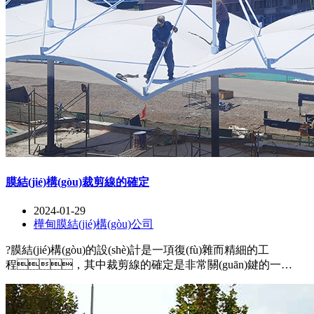
膜結(jié)構(gòu)裁剪線的確定
2024-01-29
樺甸膜結(jié)構(gòu)公司
?膜結(jié)構(gòu)的設(shè)計是一項復(fù)雜而精細的工
程，其中裁剪線的確定是非常關(guān)鍵的一
步。裁剪線的正確確定可以保證膜面的平整和緊密貼
合，同時確保結(jié)構(gòu)的穩(wěn)定性和美觀性。