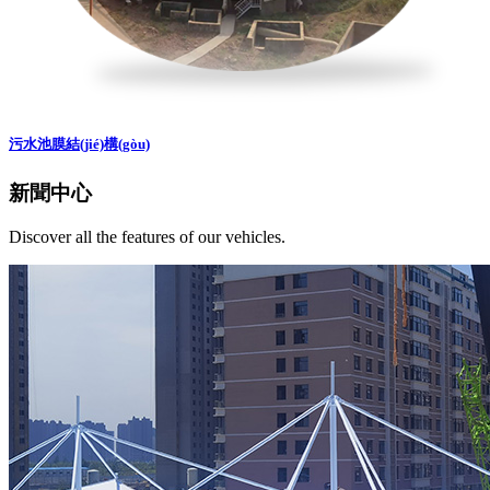
污水池膜結(jié)構(gòu)
新聞中心
Discover all the features of our vehicles.