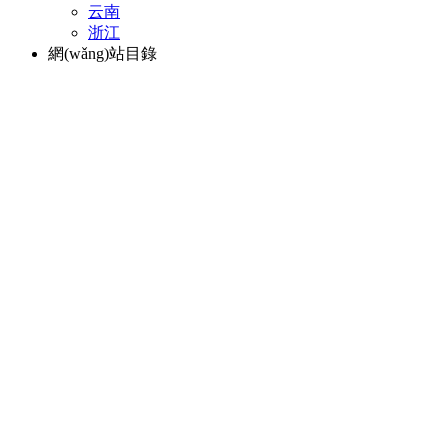
云南
浙江
網(wǎng)站目錄