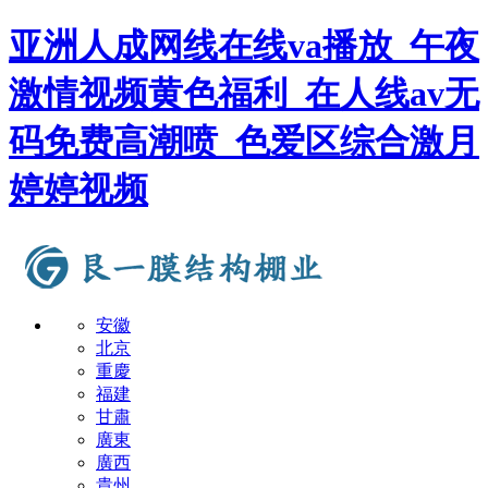
亚洲人成网线在线va播放_午夜
激情视频黄色福利_在人线av无
码免费高潮喷_色爱区综合激月
婷婷视频
安徽
北京
重慶
福建
甘肅
廣東
廣西
貴州