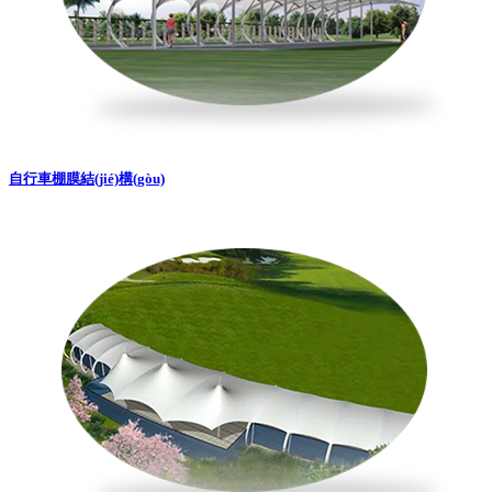
自行車棚膜結(jié)構(gòu)