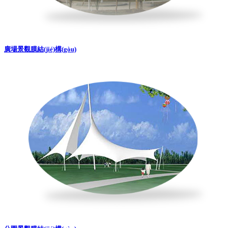
廣場景觀膜結(jié)構(gòu)