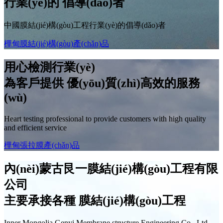
行業(yè)的
倡導(dǎo)者
中國膜結(jié)構(gòu)工程行業(yè)的倡導(dǎo)者
樺甸膜結(jié)構(gòu)產(chǎn)品
用心檢測行業(yè)
為客戶提供
優(yōu)質(zhì)高效
的服務
(wù)
Heart testing professional to provide customers with high quality
and efficient service
樺甸張拉膜產(chǎn)品
內(nèi)蒙古艮一膜結(jié)構(gòu)工程有限
公司
主要承接各種
膜結(jié)構(gòu)工程
Inner Mongolia Genyi Membrane structure Engineering Co., Ltd.