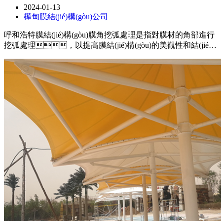
2024-01-13
樺甸膜結(jié)構(gòu)公司
呼和浩特膜結(jié)構(gòu)膜角挖弧處理是指對膜材的角部進行
挖弧處理，以提高膜結(jié)構(gòu)的美觀性和結(jié)
構(gòu)穩(wěn)定性，在進行膜角挖弧處理時，需
要注意使用適當?shù)墓ぞ吆头椒?，確保挖弧的尺寸和形狀
符合設(shè)計要求，保證處理后的角部與整體膜