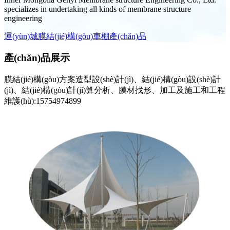
specializes in undertaking all kinds of membrane structure
engineering
運(yùn)城膜結(jié)構(gòu)車棚產(chǎn)品
產(chǎn)品展示
膜結(jié)構(gòu)方案造型設(shè)計(jì)、結(jié)構(gòu)設(shè)計
(jì)、結(jié)構(gòu)計(jì)算分析、膜材找形、加工及施工和工程
維護(hù):15754974899