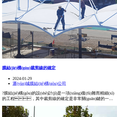
膜結(jié)構(gòu)裁剪線的確定
2024-01-29
運(yùn)城膜結(jié)構(gòu)公司
?膜結(jié)構(gòu)的設(shè)計(jì)是一項(xiàng)復(fù)雜而精細(xì)
的工程，其中裁剪線的確定是非常關(guān)鍵的一
步。裁剪線的正確確定可以保證膜面的平整和緊密貼
合，同時(shí)確保結(jié)構(gòu)的穩(wěn)定性和美觀
性。