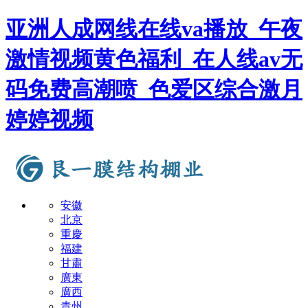
亚洲人成网线在线va播放_午夜
激情视频黄色福利_在人线av无
码免费高潮喷_色爱区综合激月
婷婷视频
安徽
北京
重慶
福建
甘肅
廣東
廣西
貴州