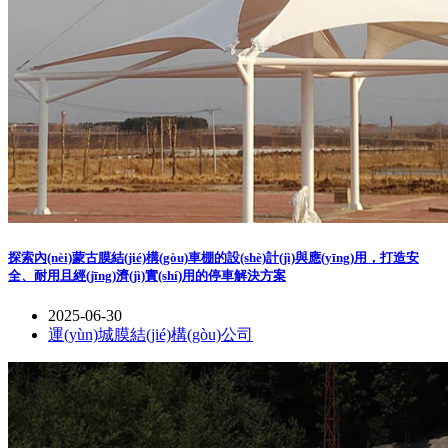
探索內(nèi)蒙古膜結(jié)構(gòu)車棚的設(shè)計(jì)與應(yīng)用，打造安
全、耐用且經(jīng)濟(jì)實(shí)用的停車解決方案
2025-06-30
運(yùn)城膜結(jié)構(gòu)公司