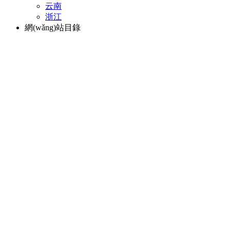
云南
浙江
網(wǎng)站目錄