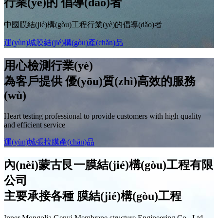
行業(yè)的
倡導(dǎo)者
中國膜結(jié)構(gòu)工程行業(yè)的倡導(dǎo)者
運(yùn)城膜結(jié)構(gòu)產(chǎn)品
用心檢測行業(yè)
為客戶提供
優(yōu)質(zhì)高效
的服務
(wù)
Heart testing professional to provide customers with high quality
and efficient service
運(yùn)城張拉膜產(chǎn)品
內(nèi)蒙古艮一膜結(jié)構(gòu)工程有限
公司
主要承接各種
膜結(jié)構(gòu)工程
Inner Mongolia Genyi Membrane structure Engineering Co., Ltd.