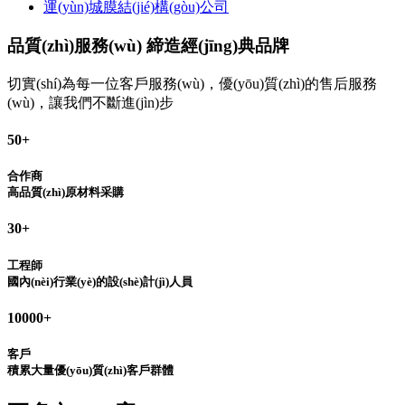
運(yùn)城膜結(jié)構(gòu)公司
品質(zhì)服務(wù) 締造經(jīng)典品牌
切實(shí)為每一位客戶服務(wù)，優(yōu)質(zhì)的售后服務
(wù)，讓我們不斷進(jìn)步
50
+
合作商
高品質(zhì)原材料采購
30
+
工程師
國內(nèi)行業(yè)的設(shè)計(jì)人員
10000
+
客戶
積累大量優(yōu)質(zhì)客戶群體