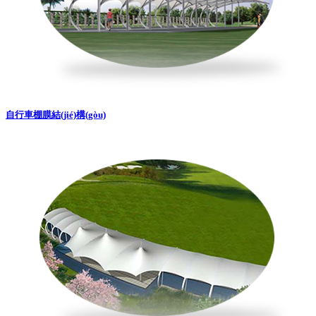
自行車棚膜結(jié)構(gòu)