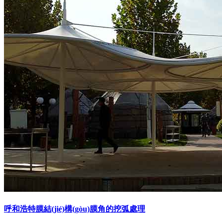
呼和浩特膜結(jié)構(gòu)膜角的挖弧處理