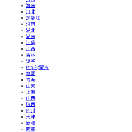
海南
河北
黑龍江
河南
湖北
湖南
江蘇
江西
吉林
遼寧
內(nèi)蒙古
寧夏
青海
山東
上海
山西
陜西
四川
天津
新疆
西藏