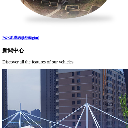
污水池膜結(jié)構(gòu)
新聞中心
Discover all the features of our vehicles.