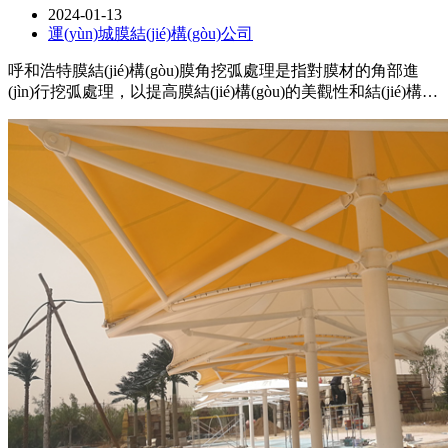
2024-01-13
運(yùn)城膜結(jié)構(gòu)公司
呼和浩特膜結(jié)構(gòu)膜角挖弧處理是指對膜材的角部進
(jìn)行挖弧處理，以提高膜結(jié)構(gòu)的美觀性和結(jié)構
(gòu)穩(wěn)定性，在進(jìn)行膜角挖弧處理時(shí)，
需要注意使用適當(dāng)?shù)墓ぞ吆头椒?，確保挖弧的尺寸
和形狀符合設(shè)計(jì)要求，保證處理后的角部與整體膜