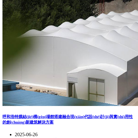
呼和浩特膜結(jié)構(gòu)場館搭建融合現(xiàn)代設(shè)計(jì)與實(shí)用性
的創(chuàng)新建筑解決方案
2025-06-26