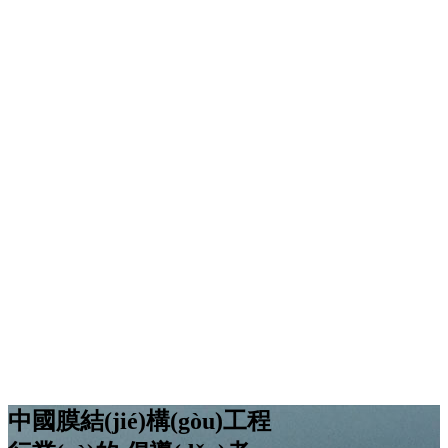
中國膜結(jié)構(gòu)工程