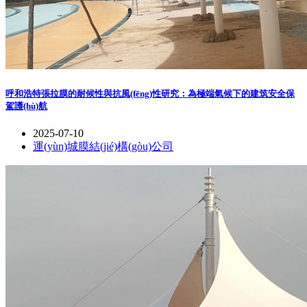
呼和浩特張拉膜的耐候性與抗風(fēng)性研究：為極端氣候下的建筑安全保
駕護(hù)航
2025-07-10
運(yùn)城膜結(jié)構(gòu)公司