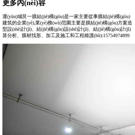
更多內(nèi)容
運(yùn)城艮一膜結(jié)構(gòu)是一家主要從事膜結(jié)構(gòu)
建筑的企業(yè),業(yè)務(wù)范圍主要是膜結(jié)構(gòu)方案造
型設(shè)計(jì)、結(jié)構(gòu)設(shè)計(jì)、結(jié)構(gòu)計(jì)
算分析、膜材找形、加工及施工和工程維護(hù):15754974899