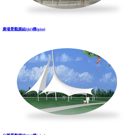
廣場景觀膜結(jié)構(gòu)